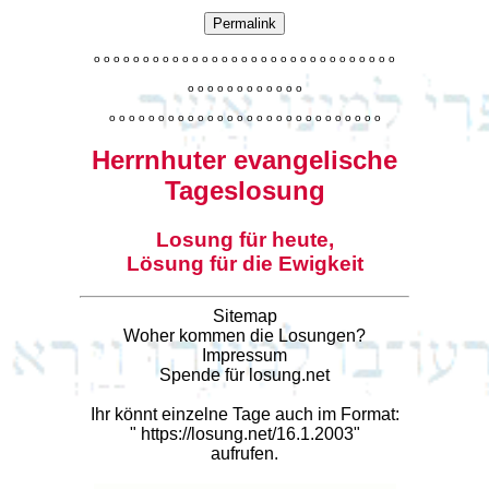
Permalink
o
o
o
o
o
o
o
o
o
o
o
o
o
o
o
o
o
o
o
o
o
o
o
o
o
o
o
o
o
o
o
o
o
o
o
o
o
o
o
o
o
o
o
o
o
o
o
o
o
o
o
o
o
o
o
o
o
o
o
o
o
o
o
o
o
o
o
o
o
o
o
Herrnhuter evangelische
Tageslosung
Losung für heute,
Lösung für die Ewigkeit
Sitemap
Woher kommen die Losungen?
Impressum
Spende für losung.net
Ihr könnt einzelne Tage auch im Format:
"
https://losung.net/16.1.2003
"
aufrufen.