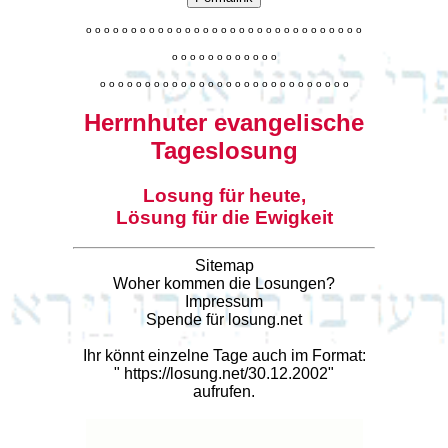
o
o
o
o
o
o
o
o
o
o
o
o
o
o
o
o
o
o
o
o
o
o
o
o
o
o
o
o
o
o
o
o
o
o
o
o
o
o
o
o
o
o
o
o
o
o
o
o
o
o
o
o
o
o
o
o
o
o
o
o
o
o
o
o
o
o
o
o
o
o
o
Herrnhuter evangelische
Tageslosung
Losung für heute,
Lösung für die Ewigkeit
Sitemap
Woher kommen die Losungen?
Impressum
Spende für losung.net
Ihr könnt einzelne Tage auch im Format:
"
https://losung.net/30.12.2002
"
aufrufen.