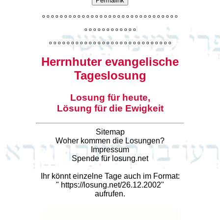
Permalink
o
o
o
o
o
o
o
o
o
o
o
o
o
o
o
o
o
o
o
o
o
o
o
o
o
o
o
o
o
o
o
o
o
o
o
o
o
o
o
o
o
o
o
o
o
o
o
o
o
o
o
o
o
o
o
o
o
o
o
o
o
o
o
o
o
o
o
o
o
o
o
Herrnhuter evangelische
Tageslosung
Losung für heute,
Lösung für die Ewigkeit
Sitemap
Woher kommen die Losungen?
Impressum
Spende für losung.net
Ihr könnt einzelne Tage auch im Format:
"
https://losung.net/26.12.2002
"
aufrufen.