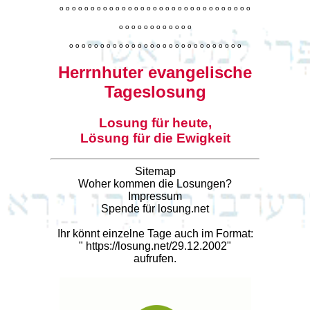
o
o
o
o
o
o
o
o
o
o
o
o
o
o
o
o
o
o
o
o
o
o
o
o
o
o
o
o
o
o
o
o
o
o
o
o
o
o
o
o
o
o
o
o
o
o
o
o
o
o
o
o
o
o
o
o
o
o
o
o
o
o
o
o
o
o
o
o
o
o
o
Herrnhuter evangelische
Tageslosung
Losung für heute,
Lösung für die Ewigkeit
Sitemap
Woher kommen die Losungen?
Impressum
Spende für losung.net
Ihr könnt einzelne Tage auch im Format:
"
https://losung.net/29.12.2002
"
aufrufen.