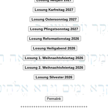
Losung Karfreitag 2027
Losung Ostersonntag 2027
Losung Pfingstsonntag 2027
Losung Reformationstag 2026
Losung Heiligabend 2026
Losung 1. Weihnachtsfeiertag 2026
Losung 2. Weihnachtsfeiertag 2026
Losung Silvester 2026
Permalink
o
o
o
o
o
o
o
o
o
o
o
o
o
o
o
o
o
o
o
o
o
o
o
o
o
o
o
o
o
o
o