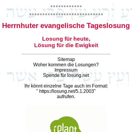
o
o
o
o
o
o
o
o
o
o
o
o
o
o
o
o
o
o
o
o
o
o
o
o
o
o
o
o
o
o
o
o
o
o
o
o
o
o
o
o
Herrnhuter evangelische Tageslosung
Losung für heute,
Lösung für die Ewigkeit
Sitemap
Woher kommen die Losungen?
Impressum
Spende für losung.net
Ihr könnt einzelne Tage auch im Format:
"
https://losung.net/5.1.2003
"
aufrufen.