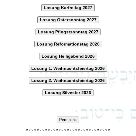
Losung Karfreitag 2027
Losung Ostersonntag 2027
Losung Pfingstsonntag 2027
Losung Reformationstag 2026
Losung Heiligabend 2026
Losung 1. Weihnachtsfeiertag 2026
Losung 2. Weihnachtsfeiertag 2026
Losung Silvester 2026
Permalink
o
o
o
o
o
o
o
o
o
o
o
o
o
o
o
o
o
o
o
o
o
o
o
o
o
o
o
o
o
o
o