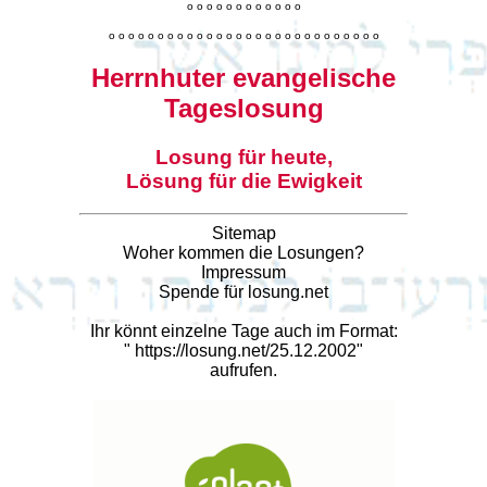
o
o
o
o
o
o
o
o
o
o
o
o
o
o
o
o
o
o
o
o
o
o
o
o
o
o
o
o
o
o
o
o
o
o
o
o
o
o
o
o
Herrnhuter evangelische
Tageslosung
Losung für heute,
Lösung für die Ewigkeit
Sitemap
Woher kommen die Losungen?
Impressum
Spende für losung.net
Ihr könnt einzelne Tage auch im Format:
"
https://losung.net/25.12.2002
"
aufrufen.