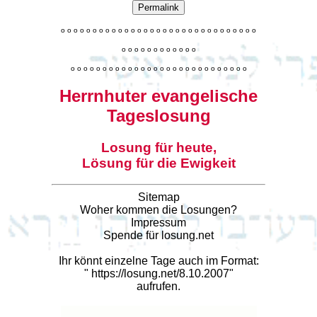
Permalink
o
o
o
o
o
o
o
o
o
o
o
o
o
o
o
o
o
o
o
o
o
o
o
o
o
o
o
o
o
o
o
o
o
o
o
o
o
o
o
o
o
o
o
o
o
o
o
o
o
o
o
o
o
o
o
o
o
o
o
o
o
o
o
o
o
o
o
o
o
o
o
Herrnhuter evangelische
Tageslosung
Losung für heute,
Lösung für die Ewigkeit
Sitemap
Woher kommen die Losungen?
Impressum
Spende für losung.net
Ihr könnt einzelne Tage auch im Format:
"
https://losung.net/8.10.2007
"
aufrufen.