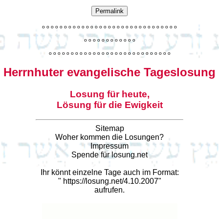
Permalink
o
o
o
o
o
o
o
o
o
o
o
o
o
o
o
o
o
o
o
o
o
o
o
o
o
o
o
o
o
o
o
o
o
o
o
o
o
o
o
o
o
o
o
o
o
o
o
o
o
o
o
o
o
o
o
o
o
o
o
o
o
o
o
o
o
o
o
o
o
o
o
Herrnhuter evangelische Tageslosung
Losung für heute,
Lösung für die Ewigkeit
Sitemap
Woher kommen die Losungen?
Impressum
Spende für losung.net
Ihr könnt einzelne Tage auch im Format:
"
https://losung.net/4.10.2007
"
aufrufen.