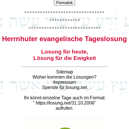
Permalink
o
o
o
o
o
o
o
o
o
o
o
o
o
o
o
o
o
o
o
o
o
o
o
o
o
o
o
o
o
o
o
o
o
o
o
o
o
o
o
o
o
o
o
o
o
o
o
o
o
o
o
o
o
o
o
o
o
o
o
o
o
o
o
o
o
o
o
o
o
o
o
Herrnhuter evangelische Tageslosung
Losung für heute,
Lösung für die Ewigkeit
Sitemap
Woher kommen die Losungen?
Impressum
Spende für losung.net
Ihr könnt einzelne Tage auch im Format:
"
https://losung.net/31.10.2006
"
aufrufen.