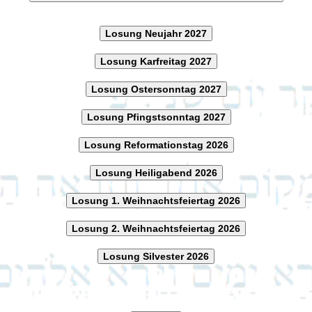
Losung Neujahr 2027
Losung Karfreitag 2027
Losung Ostersonntag 2027
Losung Pfingstsonntag 2027
Losung Reformationstag 2026
Losung Heiligabend 2026
Losung 1. Weihnachtsfeiertag 2026
Losung 2. Weihnachtsfeiertag 2026
Losung Silvester 2026