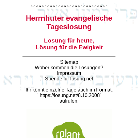
o
o
o
o
o
o
o
o
o
o
o
o
o
o
o
o
o
o
o
o
o
o
o
o
o
o
o
o
Herrnhuter evangelische
Tageslosung
Losung für heute,
Lösung für die Ewigkeit
Sitemap
Woher kommen die Losungen?
Impressum
Spende für losung.net
Ihr könnt einzelne Tage auch im Format:
"
https://losung.net/8.10.2008
"
aufrufen.