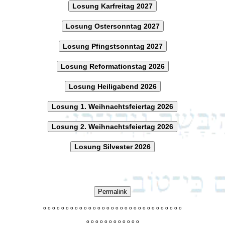
Losung Karfreitag 2027
Losung Ostersonntag 2027
Losung Pfingstsonntag 2027
Losung Reformationstag 2026
Losung Heiligabend 2026
Losung 1. Weihnachtsfeiertag 2026
Losung 2. Weihnachtsfeiertag 2026
Losung Silvester 2026
Permalink
o
o
o
o
o
o
o
o
o
o
o
o
o
o
o
o
o
o
o
o
o
o
o
o
o
o
o
o
o
o
o
o
o
o
o
o
o
o
o
o
o
o
o