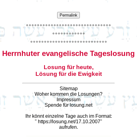
Permalink
o
o
o
o
o
o
o
o
o
o
o
o
o
o
o
o
o
o
o
o
o
o
o
o
o
o
o
o
o
o
o
o
o
o
o
o
o
o
o
o
o
o
o
o
o
o
o
o
o
o
o
o
o
o
o
o
o
o
o
o
o
o
o
o
o
o
o
o
o
o
o
Herrnhuter evangelische Tageslosung
Losung für heute,
Lösung für die Ewigkeit
Sitemap
Woher kommen die Losungen?
Impressum
Spende für losung.net
Ihr könnt einzelne Tage auch im Format:
"
https://losung.net/17.10.2007
"
aufrufen.