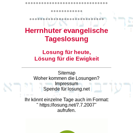
o
o
o
o
o
o
o
o
o
o
o
o
o
o
o
o
o
o
o
o
o
o
o
o
o
o
o
o
o
o
o
o
o
o
o
o
o
o
o
o
o
o
o
o
o
o
o
o
o
o
o
o
o
o
o
o
o
o
o
o
o
o
o
o
o
o
o
o
o
o
o
Herrnhuter evangelische
Tageslosung
Losung für heute,
Lösung für die Ewigkeit
Sitemap
Woher kommen die Losungen?
Impressum
Spende für losung.net
Ihr könnt einzelne Tage auch im Format:
"
https://losung.net/7.7.2007
"
aufrufen.