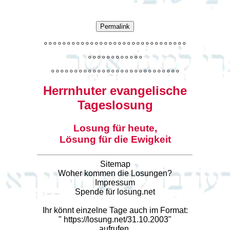
Permalink
o
o
o
o
o
o
o
o
o
o
o
o
o
o
o
o
o
o
o
o
o
o
o
o
o
o
o
o
o
o
o
o
o
o
o
o
o
o
o
o
o
o
o
o
o
o
o
o
o
o
o
o
o
o
o
o
o
o
o
o
o
o
o
o
o
o
o
o
o
o
o
Herrnhuter evangelische
Tageslosung
Losung für heute,
Lösung für die Ewigkeit
Sitemap
Woher kommen die Losungen?
Impressum
Spende für losung.net
Ihr könnt einzelne Tage auch im Format:
"
https://losung.net/31.10.2003
"
aufrufen.