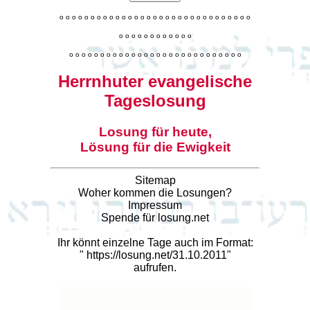
o
o
o
o
o
o
o
o
o
o
o
o
o
o
o
o
o
o
o
o
o
o
o
o
o
o
o
o
o
o
o
o
o
o
o
o
o
o
o
o
o
o
o
o
o
o
o
o
o
o
o
o
o
o
o
o
o
o
o
o
o
o
o
o
o
o
o
o
o
o
o
Herrnhuter evangelische
Tageslosung
Losung für heute,
Lösung für die Ewigkeit
Sitemap
Woher kommen die Losungen?
Impressum
Spende für losung.net
Ihr könnt einzelne Tage auch im Format:
"
https://losung.net/31.10.2011
"
aufrufen.