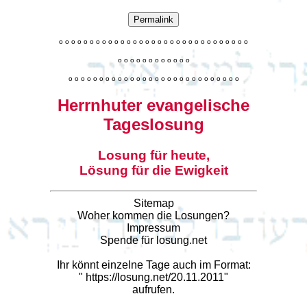
Permalink
o
o
o
o
o
o
o
o
o
o
o
o
o
o
o
o
o
o
o
o
o
o
o
o
o
o
o
o
o
o
o
o
o
o
o
o
o
o
o
o
o
o
o
o
o
o
o
o
o
o
o
o
o
o
o
o
o
o
o
o
o
o
o
o
o
o
o
o
o
o
o
Herrnhuter evangelische
Tageslosung
Losung für heute,
Lösung für die Ewigkeit
Sitemap
Woher kommen die Losungen?
Impressum
Spende für losung.net
Ihr könnt einzelne Tage auch im Format:
"
https://losung.net/20.11.2011
"
aufrufen.