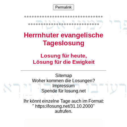
Permalink
o
o
o
o
o
o
o
o
o
o
o
o
o
o
o
o
o
o
o
o
o
o
o
o
o
o
o
o
o
o
o
o
o
o
o
o
o
o
o
o
o
o
o
o
o
o
o
o
o
o
o
o
o
o
o
o
o
o
o
Herrnhuter evangelische
Tageslosung
Losung für heute,
Lösung für die Ewigkeit
Sitemap
Woher kommen die Losungen?
Impressum
Spende für losung.net
Ihr könnt einzelne Tage auch im Format:
"
https://losung.net/31.10.2000
"
aufrufen.