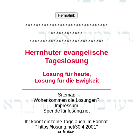
Permalink
o
o
o
o
o
o
o
o
o
o
o
o
o
o
o
o
o
o
o
o
o
o
o
o
o
o
o
o
o
o
o
o
o
o
o
o
o
o
o
o
o
o
o
o
o
o
o
o
o
o
o
o
o
o
o
o
o
o
o
o
o
o
o
o
o
o
o
o
o
o
o
Herrnhuter evangelische
Tageslosung
Losung für heute,
Lösung für die Ewigkeit
Sitemap
Woher kommen die Losungen?
Impressum
Spende für losung.net
Ihr könnt einzelne Tage auch im Format:
"
https://losung.net/30.4.2001
"
aufrufen.