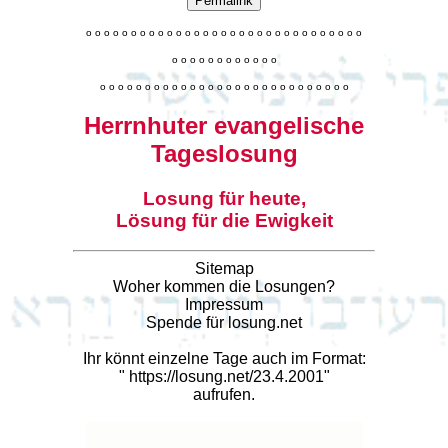
Permalink
o
o
o
o
o
o
o
o
o
o
o
o
o
o
o
o
o
o
o
o
o
o
o
o
o
o
o
o
o
o
o
o
o
o
o
o
o
o
o
o
o
o
o
o
o
o
o
o
o
o
o
o
o
o
o
o
o
o
o
o
o
o
o
o
o
o
o
o
o
o
o
Herrnhuter evangelische
Tageslosung
Losung für heute,
Lösung für die Ewigkeit
Sitemap
Woher kommen die Losungen?
Impressum
Spende für losung.net
Ihr könnt einzelne Tage auch im Format:
"
https://losung.net/23.4.2001
"
aufrufen.