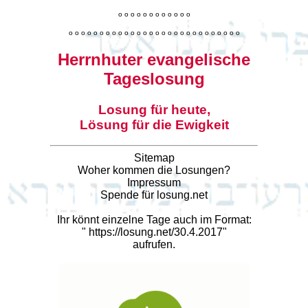
o
o
o
o
o
o
o
o
o
o
o
o
o
o
o
o
o
o
o
o
o
o
o
o
o
o
o
o
o
o
o
o
o
o
o
o
o
o
o
o
Herrnhuter evangelische
Tageslosung
Losung für heute,
Lösung für die Ewigkeit
Sitemap
Woher kommen die Losungen?
Impressum
Spende für losung.net
Ihr könnt einzelne Tage auch im Format:
"
https://losung.net/30.4.2017
"
aufrufen.