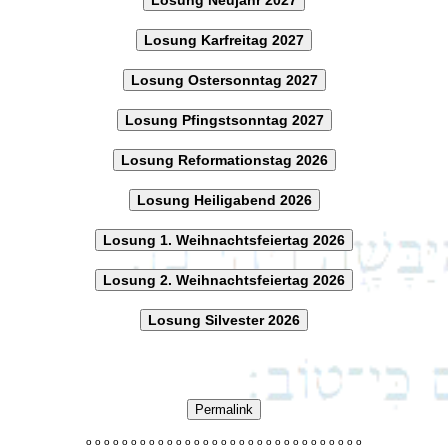
Losung Karfreitag 2027
Losung Ostersonntag 2027
Losung Pfingstsonntag 2027
Losung Reformationstag 2026
Losung Heiligabend 2026
Losung 1. Weihnachtsfeiertag 2026
Losung 2. Weihnachtsfeiertag 2026
Losung Silvester 2026
Permalink
o
o
o
o
o
o
o
o
o
o
o
o
o
o
o
o
o
o
o
o
o
o
o
o
o
o
o
o
o
o
o