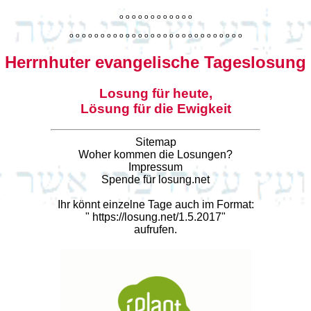
o
o
o
o
o
o
o
o
o
o
o
o
o
o
o
o
o
o
o
o
o
o
o
o
o
o
o
o
o
o
o
o
o
o
o
o
o
o
o
o
Herrnhuter evangelische Tageslosung
Losung für heute,
Lösung für die Ewigkeit
Sitemap
Woher kommen die Losungen?
Impressum
Spende für losung.net
Ihr könnt einzelne Tage auch im Format:
"
https://losung.net/1.5.2017
"
aufrufen.