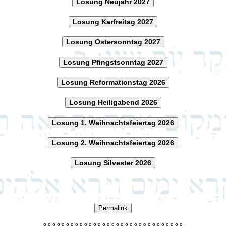
Losung Neujahr 2027
Losung Karfreitag 2027
Losung Ostersonntag 2027
Losung Pfingstsonntag 2027
Losung Reformationstag 2026
Losung Heiligabend 2026
Losung 1. Weihnachtsfeiertag 2026
Losung 2. Weihnachtsfeiertag 2026
Losung Silvester 2026
Permalink
o
o
o
o
o
o
o
o
o
o
o
o
o
o
o
o
o
o
o
o
o
o
o
o
o
o
o
o
o
o
o