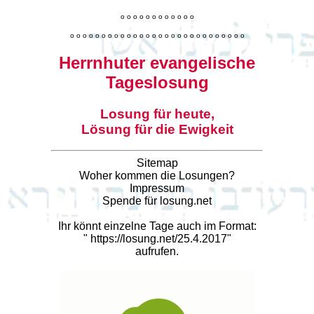
o
o
o
o
o
o
o
o
o
o
o
o
o
o
o
o
o
o
o
o
o
o
o
o
o
o
o
o
o
o
o
o
o
o
o
o
o
o
o
o
Herrnhuter evangelische
Tageslosung
Losung für heute,
Lösung für die Ewigkeit
Sitemap
Woher kommen die Losungen?
Impressum
Spende für losung.net
Ihr könnt einzelne Tage auch im Format:
"
https://losung.net/25.4.2017
"
aufrufen.