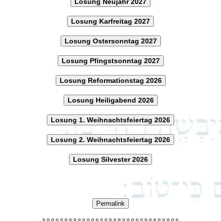
Losung Neujahr 2027
Losung Karfreitag 2027
Losung Ostersonntag 2027
Losung Pfingstsonntag 2027
Losung Reformationstag 2026
Losung Heiligabend 2026
Losung 1. Weihnachtsfeiertag 2026
Losung 2. Weihnachtsfeiertag 2026
Losung Silvester 2026
Permalink
o
o
o
o
o
o
o
o
o
o
o
o
o
o
o
o
o
o
o
o
o
o
o
o
o
o
o
o
o
o
o