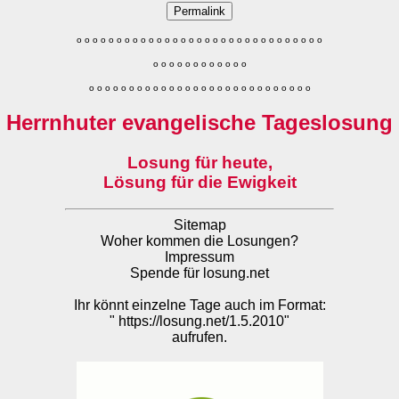
Permalink
o
o
o
o
o
o
o
o
o
o
o
o
o
o
o
o
o
o
o
o
o
o
o
o
o
o
o
o
o
o
o
o
o
o
o
o
o
o
o
o
o
o
o
o
o
o
o
o
o
o
o
o
o
o
o
o
o
o
o
o
o
o
o
o
o
o
o
o
o
o
o
Herrnhuter evangelische Tageslosung
Losung für heute,
Lösung für die Ewigkeit
Sitemap
Woher kommen die Losungen?
Impressum
Spende für losung.net
Ihr könnt einzelne Tage auch im Format:
"
https://losung.net/1.5.2010
"
aufrufen.