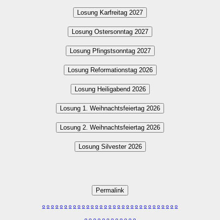
Losung Karfreitag 2027
Losung Ostersonntag 2027
Losung Pfingstsonntag 2027
Losung Reformationstag 2026
Losung Heiligabend 2026
Losung 1. Weihnachtsfeiertag 2026
Losung 2. Weihnachtsfeiertag 2026
Losung Silvester 2026
Permalink
o
o
o
o
o
o
o
o
o
o
o
o
o
o
o
o
o
o
o
o
o
o
o
o
o
o
o
o
o
o
o
o
o
o
o
o
o
o
o
o
o
o
o