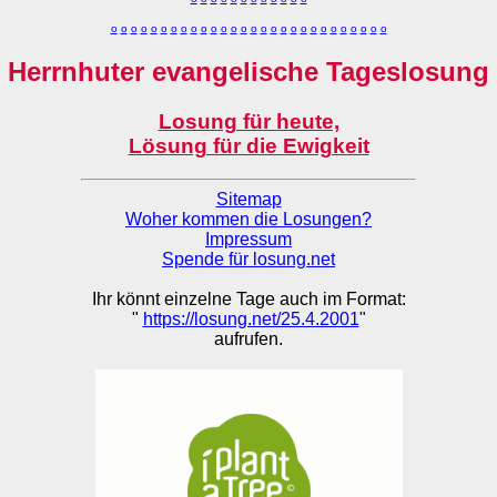
o
o
o
o
o
o
o
o
o
o
o
o
o
o
o
o
o
o
o
o
o
o
o
o
o
o
o
o
Herrnhuter evangelische Tageslosung
Losung für heute,
Lösung für die Ewigkeit
Sitemap
Woher kommen die Losungen?
Impressum
Spende für losung.net
Ihr könnt einzelne Tage auch im Format:
"
https://losung.net/25.4.2001
"
aufrufen.