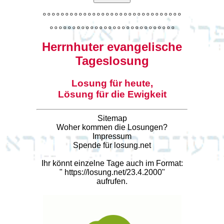
o
o
o
o
o
o
o
o
o
o
o
o
o
o
o
o
o
o
o
o
o
o
o
o
o
o
o
o
o
o
o
o
o
o
o
o
o
o
o
o
o
o
o
o
o
o
o
o
o
o
o
o
o
o
o
o
o
o
o
Herrnhuter evangelische
Tageslosung
Losung für heute,
Lösung für die Ewigkeit
Sitemap
Woher kommen die Losungen?
Impressum
Spende für losung.net
Ihr könnt einzelne Tage auch im Format:
"
https://losung.net/23.4.2000
"
aufrufen.