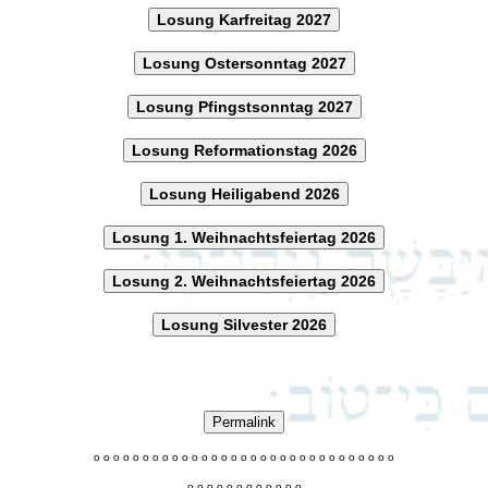
Losung Karfreitag 2027
Losung Ostersonntag 2027
Losung Pfingstsonntag 2027
Losung Reformationstag 2026
Losung Heiligabend 2026
Losung 1. Weihnachtsfeiertag 2026
Losung 2. Weihnachtsfeiertag 2026
Losung Silvester 2026
Permalink
o
o
o
o
o
o
o
o
o
o
o
o
o
o
o
o
o
o
o
o
o
o
o
o
o
o
o
o
o
o
o
o
o
o
o
o
o
o
o
o
o
o
o