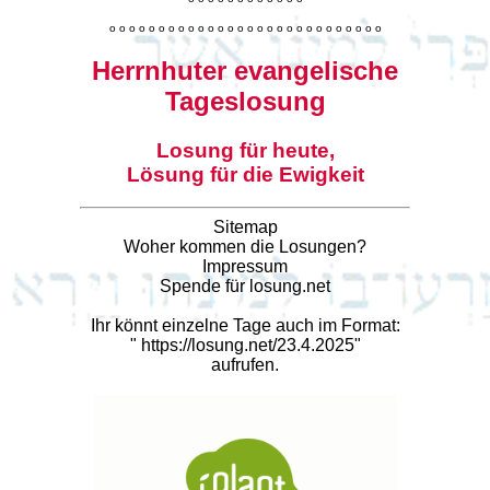
o
o
o
o
o
o
o
o
o
o
o
o
o
o
o
o
o
o
o
o
o
o
o
o
o
o
o
o
Herrnhuter evangelische
Tageslosung
Losung für heute,
Lösung für die Ewigkeit
Sitemap
Woher kommen die Losungen?
Impressum
Spende für losung.net
Ihr könnt einzelne Tage auch im Format:
"
https://losung.net/23.4.2025
"
aufrufen.