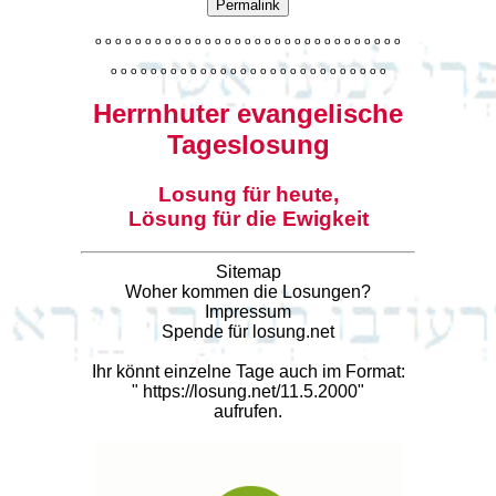
Permalink
o
o
o
o
o
o
o
o
o
o
o
o
o
o
o
o
o
o
o
o
o
o
o
o
o
o
o
o
o
o
o
o
o
o
o
o
o
o
o
o
o
o
o
o
o
o
o
o
o
o
o
o
o
o
o
o
o
o
o
Herrnhuter evangelische
Tageslosung
Losung für heute,
Lösung für die Ewigkeit
Sitemap
Woher kommen die Losungen?
Impressum
Spende für losung.net
Ihr könnt einzelne Tage auch im Format:
"
https://losung.net/11.5.2000
"
aufrufen.