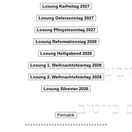
Losung Karfreitag 2027
Losung Ostersonntag 2027
Losung Pfingstsonntag 2027
Losung Reformationstag 2026
Losung Heiligabend 2026
Losung 1. Weihnachtsfeiertag 2026
Losung 2. Weihnachtsfeiertag 2026
Losung Silvester 2026
Permalink
o
o
o
o
o
o
o
o
o
o
o
o
o
o
o
o
o
o
o
o
o
o
o
o
o
o
o
o
o
o
o