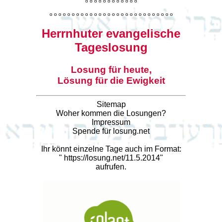
o
o
o
o
o
o
o
o
o
o
o
o
o
o
o
o
o
o
o
o
o
o
o
o
o
o
o
o
o
o
o
o
o
o
o
o
o
o
o
o
Herrnhuter evangelische
Tageslosung
Losung für heute,
Lösung für die Ewigkeit
Sitemap
Woher kommen die Losungen?
Impressum
Spende für losung.net
Ihr könnt einzelne Tage auch im Format:
"
https://losung.net/11.5.2014
"
aufrufen.