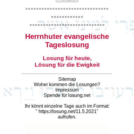
o
o
o
o
o
o
o
o
o
o
o
o
o
o
o
o
o
o
o
o
o
o
o
o
o
o
o
o
o
o
o
o
o
o
o
o
o
o
o
o
o
o
o
o
o
o
o
o
o
o
o
o
o
o
o
o
o
o
o
o
o
o
o
o
o
o
o
o
o
o
o
Herrnhuter evangelische
Tageslosung
Losung für heute,
Lösung für die Ewigkeit
Sitemap
Woher kommen die Losungen?
Impressum
Spende für losung.net
Ihr könnt einzelne Tage auch im Format:
"
https://losung.net/11.5.2021
"
aufrufen.