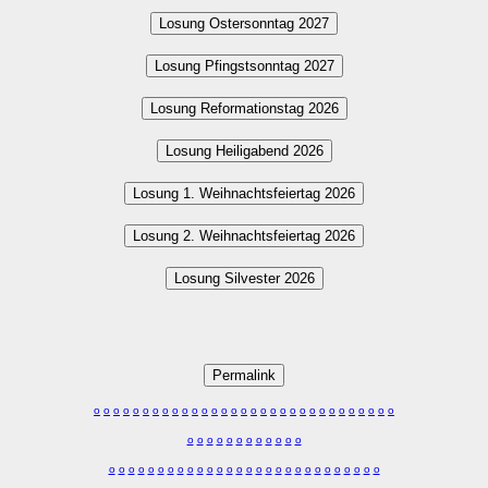
Losung Ostersonntag 2027
Losung Pfingstsonntag 2027
Losung Reformationstag 2026
Losung Heiligabend 2026
Losung 1. Weihnachtsfeiertag 2026
Losung 2. Weihnachtsfeiertag 2026
Losung Silvester 2026
Permalink
o
o
o
o
o
o
o
o
o
o
o
o
o
o
o
o
o
o
o
o
o
o
o
o
o
o
o
o
o
o
o
o
o
o
o
o
o
o
o
o
o
o
o
o
o
o
o
o
o
o
o
o
o
o
o
o
o
o
o
o
o
o
o
o
o
o
o
o
o
o
o