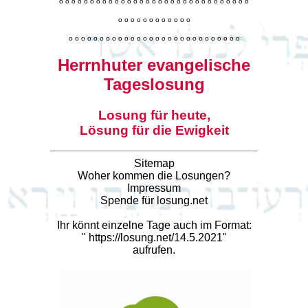
o
o
o
o
o
o
o
o
o
o
o
o
o
o
o
o
o
o
o
o
o
o
o
o
o
o
o
o
o
o
o
o
o
o
o
o
o
o
o
o
o
o
o
o
o
o
o
o
o
o
o
o
o
o
o
o
o
o
o
o
o
o
o
o
o
o
o
o
o
o
o
Herrnhuter evangelische
Tageslosung
Losung für heute,
Lösung für die Ewigkeit
Sitemap
Woher kommen die Losungen?
Impressum
Spende für losung.net
Ihr könnt einzelne Tage auch im Format:
"
https://losung.net/14.5.2021
"
aufrufen.