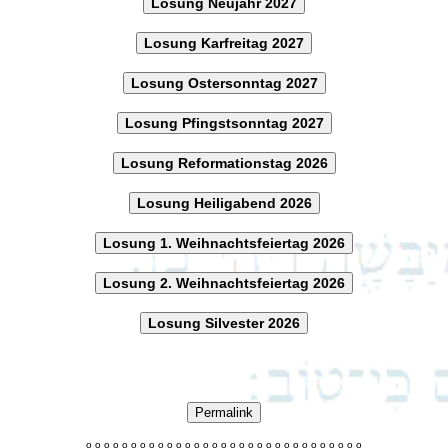
Losung Neujahr 2027
Losung Karfreitag 2027
Losung Ostersonntag 2027
Losung Pfingstsonntag 2027
Losung Reformationstag 2026
Losung Heiligabend 2026
Losung 1. Weihnachtsfeiertag 2026
Losung 2. Weihnachtsfeiertag 2026
Losung Silvester 2026
Permalink
o
o
o
o
o
o
o
o
o
o
o
o
o
o
o
o
o
o
o
o
o
o
o
o
o
o
o
o
o
o
o