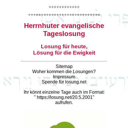
o
o
o
o
o
o
o
o
o
o
o
o
o
o
o
o
o
o
o
o
o
o
o
o
o
o
o
o
o
o
o
o
o
o
o
o
o
o
o
o
Herrnhuter evangelische
Tageslosung
Losung für heute,
Lösung für die Ewigkeit
Sitemap
Woher kommen die Losungen?
Impressum
Spende für losung.net
Ihr könnt einzelne Tage auch im Format:
"
https://losung.net/20.5.2001
"
aufrufen.