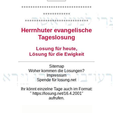
o
o
o
o
o
o
o
o
o
o
o
o
o
o
o
o
o
o
o
o
o
o
o
o
o
o
o
o
o
o
o
o
o
o
o
o
o
o
o
o
o
o
o
o
o
o
o
o
o
o
o
o
o
o
o
o
o
o
o
o
o
o
o
o
o
o
o
o
o
o
o
Herrnhuter evangelische
Tageslosung
Losung für heute,
Lösung für die Ewigkeit
Sitemap
Woher kommen die Losungen?
Impressum
Spende für losung.net
Ihr könnt einzelne Tage auch im Format:
"
https://losung.net/16.4.2001
"
aufrufen.