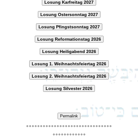
Losung Karfreitag 2027
Losung Ostersonntag 2027
Losung Pfingstsonntag 2027
Losung Reformationstag 2026
Losung Heiligabend 2026
Losung 1. Weihnachtsfeiertag 2026
Losung 2. Weihnachtsfeiertag 2026
Losung Silvester 2026
Permalink
o
o
o
o
o
o
o
o
o
o
o
o
o
o
o
o
o
o
o
o
o
o
o
o
o
o
o
o
o
o
o
o
o
o
o
o
o
o
o
o
o
o
o