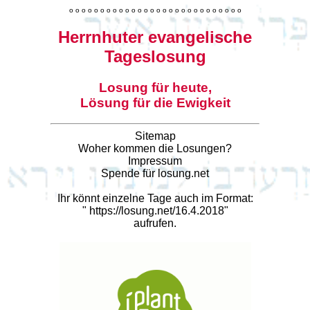
o
o
o
o
o
o
o
o
o
o
o
o
o
o
o
o
o
o
o
o
o
o
o
o
o
o
o
o
Herrnhuter evangelische
Tageslosung
Losung für heute,
Lösung für die Ewigkeit
Sitemap
Woher kommen die Losungen?
Impressum
Spende für losung.net
Ihr könnt einzelne Tage auch im Format:
"
https://losung.net/16.4.2018
"
aufrufen.