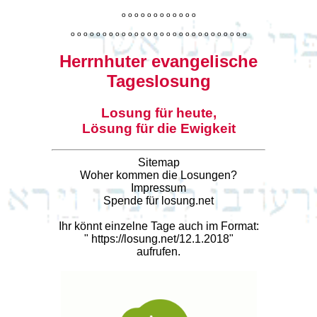
o
o
o
o
o
o
o
o
o
o
o
o
o
o
o
o
o
o
o
o
o
o
o
o
o
o
o
o
o
o
o
o
o
o
o
o
o
o
o
o
Herrnhuter evangelische
Tageslosung
Losung für heute,
Lösung für die Ewigkeit
Sitemap
Woher kommen die Losungen?
Impressum
Spende für losung.net
Ihr könnt einzelne Tage auch im Format:
"
https://losung.net/12.1.2018
"
aufrufen.