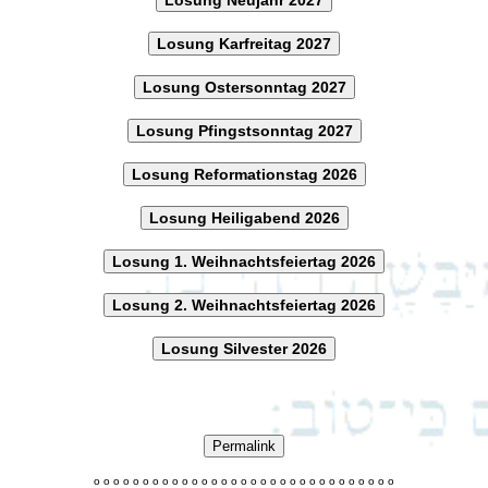
Losung Karfreitag 2027
Losung Ostersonntag 2027
Losung Pfingstsonntag 2027
Losung Reformationstag 2026
Losung Heiligabend 2026
Losung 1. Weihnachtsfeiertag 2026
Losung 2. Weihnachtsfeiertag 2026
Losung Silvester 2026
Permalink
o
o
o
o
o
o
o
o
o
o
o
o
o
o
o
o
o
o
o
o
o
o
o
o
o
o
o
o
o
o
o