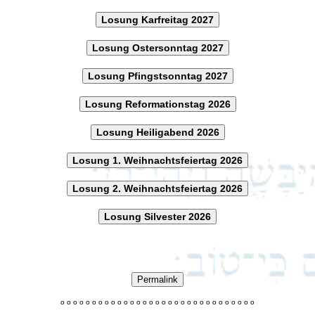
Losung Karfreitag 2027
Losung Ostersonntag 2027
Losung Pfingstsonntag 2027
Losung Reformationstag 2026
Losung Heiligabend 2026
Losung 1. Weihnachtsfeiertag 2026
Losung 2. Weihnachtsfeiertag 2026
Losung Silvester 2026
Permalink
o
o
o
o
o
o
o
o
o
o
o
o
o
o
o
o
o
o
o
o
o
o
o
o
o
o
o
o
o
o
o