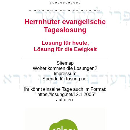
o
o
o
o
o
o
o
o
o
o
o
o
o
o
o
o
o
o
o
o
o
o
o
o
o
o
o
o
o
o
o
o
o
o
o
o
o
o
o
o
Herrnhuter evangelische
Tageslosung
Losung für heute,
Lösung für die Ewigkeit
Sitemap
Woher kommen die Losungen?
Impressum
Spende für losung.net
Ihr könnt einzelne Tage auch im Format:
"
https://losung.net/12.1.2005
"
aufrufen.