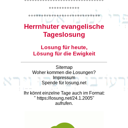
o
o
o
o
o
o
o
o
o
o
o
o
o
o
o
o
o
o
o
o
o
o
o
o
o
o
o
o
o
o
o
o
o
o
o
o
o
o
o
o
Herrnhuter evangelische
Tageslosung
Losung für heute,
Lösung für die Ewigkeit
Sitemap
Woher kommen die Losungen?
Impressum
Spende für losung.net
Ihr könnt einzelne Tage auch im Format:
"
https://losung.net/24.1.2005
"
aufrufen.