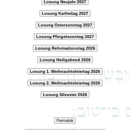
Losung Neujahr 2027
Losung Karfreitag 2027
Losung Ostersonntag 2027
Losung Pfingstsonntag 2027
Losung Reformationstag 2026
Losung Heiligabend 2026
Losung 1. Weihnachtsfeiertag 2026
Losung 2. Weihnachtsfeiertag 2026
Losung Silvester 2026
Permalink
o
o
o
o
o
o
o
o
o
o
o
o
o
o
o
o
o
o
o
o
o
o
o
o
o
o
o
o
o
o
o