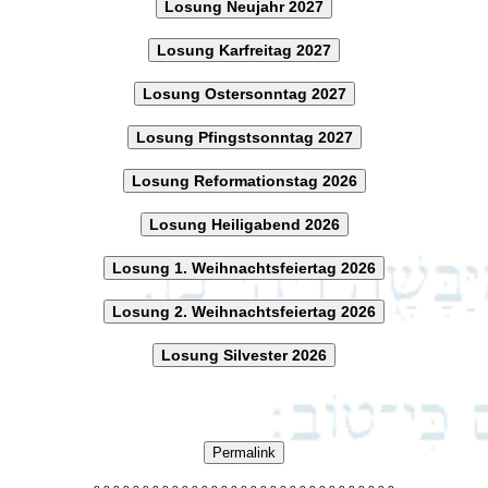
Losung Neujahr 2027
Losung Karfreitag 2027
Losung Ostersonntag 2027
Losung Pfingstsonntag 2027
Losung Reformationstag 2026
Losung Heiligabend 2026
Losung 1. Weihnachtsfeiertag 2026
Losung 2. Weihnachtsfeiertag 2026
Losung Silvester 2026
Permalink
o
o
o
o
o
o
o
o
o
o
o
o
o
o
o
o
o
o
o
o
o
o
o
o
o
o
o
o
o
o
o