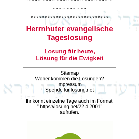
o
o
o
o
o
o
o
o
o
o
o
o
o
o
o
o
o
o
o
o
o
o
o
o
o
o
o
o
o
o
o
o
o
o
o
o
o
o
o
o
Herrnhuter evangelische
Tageslosung
Losung für heute,
Lösung für die Ewigkeit
Sitemap
Woher kommen die Losungen?
Impressum
Spende für losung.net
Ihr könnt einzelne Tage auch im Format:
"
https://losung.net/22.4.2001
"
aufrufen.