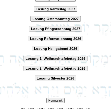
Losung Karfreitag 2027
Losung Ostersonntag 2027
Losung Pfingstsonntag 2027
Losung Reformationstag 2026
Losung Heiligabend 2026
Losung 1. Weihnachtsfeiertag 2026
Losung 2. Weihnachtsfeiertag 2026
Losung Silvester 2026
Permalink
o
o
o
o
o
o
o
o
o
o
o
o
o
o
o
o
o
o
o
o
o
o
o
o
o
o
o
o
o
o
o