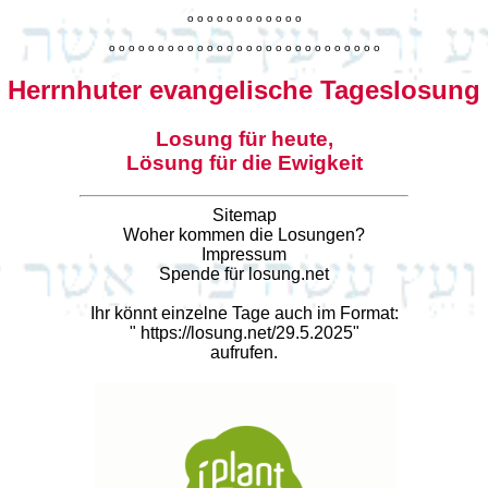
o
o
o
o
o
o
o
o
o
o
o
o
o
o
o
o
o
o
o
o
o
o
o
o
o
o
o
o
o
o
o
o
o
o
o
o
o
o
o
o
Herrnhuter evangelische Tageslosung
Losung für heute,
Lösung für die Ewigkeit
Sitemap
Woher kommen die Losungen?
Impressum
Spende für losung.net
Ihr könnt einzelne Tage auch im Format:
"
https://losung.net/29.5.2025
"
aufrufen.