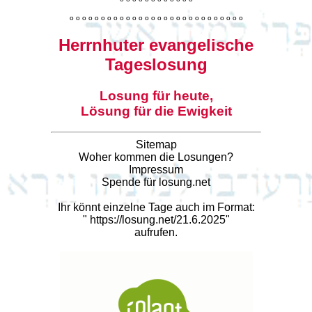
o
o
o
o
o
o
o
o
o
o
o
o
o
o
o
o
o
o
o
o
o
o
o
o
o
o
o
o
Herrnhuter evangelische
Tageslosung
Losung für heute,
Lösung für die Ewigkeit
Sitemap
Woher kommen die Losungen?
Impressum
Spende für losung.net
Ihr könnt einzelne Tage auch im Format:
"
https://losung.net/21.6.2025
"
aufrufen.