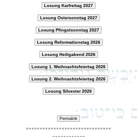
Losung Karfreitag 2027
Losung Ostersonntag 2027
Losung Pfingstsonntag 2027
Losung Reformationstag 2026
Losung Heiligabend 2026
Losung 1. Weihnachtsfeiertag 2026
Losung 2. Weihnachtsfeiertag 2026
Losung Silvester 2026
Permalink
o
o
o
o
o
o
o
o
o
o
o
o
o
o
o
o
o
o
o
o
o
o
o
o
o
o
o
o
o
o
o
o
o
o
o
o
o
o
o
o
o
o
o