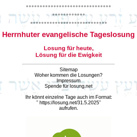
o
o
o
o
o
o
o
o
o
o
o
o
o
o
o
o
o
o
o
o
o
o
o
o
o
o
o
o
o
o
o
o
o
o
o
o
o
o
o
o
o
o
o
o
o
o
o
o
o
o
o
o
o
o
o
o
o
o
o
o
o
o
o
o
o
o
o
o
o
o
o
Herrnhuter evangelische Tageslosung
Losung für heute,
Lösung für die Ewigkeit
Sitemap
Woher kommen die Losungen?
Impressum
Spende für losung.net
Ihr könnt einzelne Tage auch im Format:
"
https://losung.net/31.5.2025
"
aufrufen.