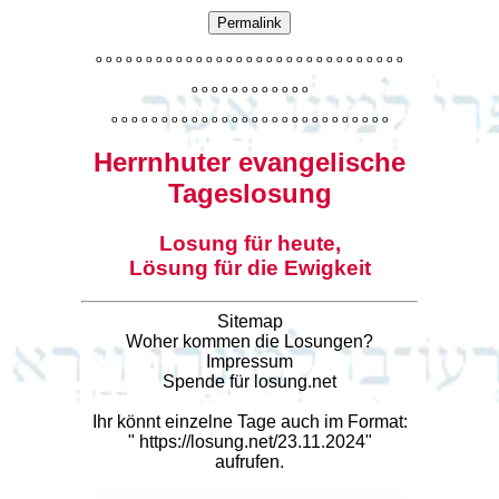
Permalink
o
o
o
o
o
o
o
o
o
o
o
o
o
o
o
o
o
o
o
o
o
o
o
o
o
o
o
o
o
o
o
o
o
o
o
o
o
o
o
o
o
o
o
o
o
o
o
o
o
o
o
o
o
o
o
o
o
o
o
o
o
o
o
o
o
o
o
o
o
o
o
Herrnhuter evangelische
Tageslosung
Losung für heute,
Lösung für die Ewigkeit
Sitemap
Woher kommen die Losungen?
Impressum
Spende für losung.net
Ihr könnt einzelne Tage auch im Format:
"
https://losung.net/23.11.2024
"
aufrufen.