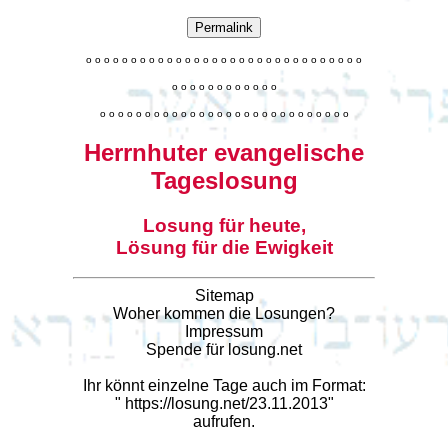
Permalink
o
o
o
o
o
o
o
o
o
o
o
o
o
o
o
o
o
o
o
o
o
o
o
o
o
o
o
o
o
o
o
o
o
o
o
o
o
o
o
o
o
o
o
o
o
o
o
o
o
o
o
o
o
o
o
o
o
o
o
o
o
o
o
o
o
o
o
o
o
o
o
Herrnhuter evangelische
Tageslosung
Losung für heute,
Lösung für die Ewigkeit
Sitemap
Woher kommen die Losungen?
Impressum
Spende für losung.net
Ihr könnt einzelne Tage auch im Format:
"
https://losung.net/23.11.2013
"
aufrufen.