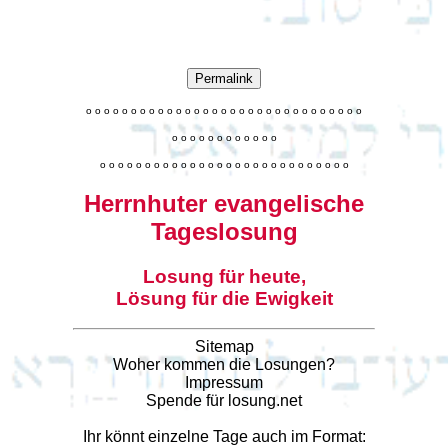
Permalink
o
o
o
o
o
o
o
o
o
o
o
o
o
o
o
o
o
o
o
o
o
o
o
o
o
o
o
o
o
o
o
o
o
o
o
o
o
o
o
o
o
o
o
o
o
o
o
o
o
o
o
o
o
o
o
o
o
o
o
o
o
o
o
o
o
o
o
o
o
o
o
Herrnhuter evangelische
Tageslosung
Losung für heute,
Lösung für die Ewigkeit
Sitemap
Woher kommen die Losungen?
Impressum
Spende für losung.net
Ihr könnt einzelne Tage auch im Format: