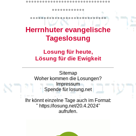
o
o
o
o
o
o
o
o
o
o
o
o
o
o
o
o
o
o
o
o
o
o
o
o
o
o
o
o
o
o
o
o
o
o
o
o
o
o
o
o
o
o
o
o
o
o
o
o
o
o
o
o
o
o
o
o
o
o
o
o
o
o
o
o
o
o
o
o
o
o
o
Herrnhuter evangelische
Tageslosung
Losung für heute,
Lösung für die Ewigkeit
Sitemap
Woher kommen die Losungen?
Impressum
Spende für losung.net
Ihr könnt einzelne Tage auch im Format:
"
https://losung.net/20.4.2024
"
aufrufen.