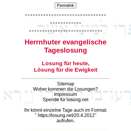
Permalink
o
o
o
o
o
o
o
o
o
o
o
o
o
o
o
o
o
o
o
o
o
o
o
o
o
o
o
o
o
o
o
o
o
o
o
o
o
o
o
o
o
o
o
o
o
o
o
o
o
o
o
o
o
o
o
o
o
o
o
o
o
o
o
o
o
o
o
o
o
o
o
Herrnhuter evangelische
Tageslosung
Losung für heute,
Lösung für die Ewigkeit
Sitemap
Woher kommen die Losungen?
Impressum
Spende für losung.net
Ihr könnt einzelne Tage auch im Format:
"
https://losung.net/20.4.2012
"
aufrufen.