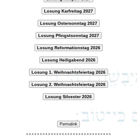
Losung Karfreitag 2027
Losung Ostersonntag 2027
Losung Pfingstsonntag 2027
Losung Reformationstag 2026
Losung Heiligabend 2026
Losung 1. Weihnachtsfeiertag 2026
Losung 2. Weihnachtsfeiertag 2026
Losung Silvester 2026
Permalink
o
o
o
o
o
o
o
o
o
o
o
o
o
o
o
o
o
o
o
o
o
o
o
o
o
o
o
o
o
o
o