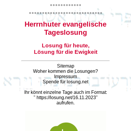
o
o
o
o
o
o
o
o
o
o
o
o
o
o
o
o
o
o
o
o
o
o
o
o
o
o
o
o
o
o
o
o
o
o
o
o
o
o
o
o
Herrnhuter evangelische
Tageslosung
Losung für heute,
Lösung für die Ewigkeit
Sitemap
Woher kommen die Losungen?
Impressum
Spende für losung.net
Ihr könnt einzelne Tage auch im Format:
"
https://losung.net/16.11.2023
"
aufrufen.