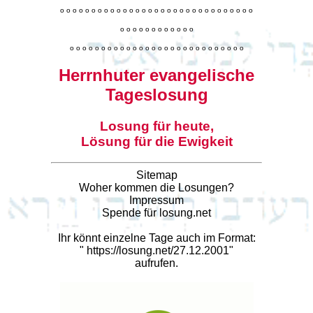
o
o
o
o
o
o
o
o
o
o
o
o
o
o
o
o
o
o
o
o
o
o
o
o
o
o
o
o
o
o
o
o
o
o
o
o
o
o
o
o
o
o
o
o
o
o
o
o
o
o
o
o
o
o
o
o
o
o
o
o
o
o
o
o
o
o
o
o
o
o
o
Herrnhuter evangelische
Tageslosung
Losung für heute,
Lösung für die Ewigkeit
Sitemap
Woher kommen die Losungen?
Impressum
Spende für losung.net
Ihr könnt einzelne Tage auch im Format:
"
https://losung.net/27.12.2001
"
aufrufen.