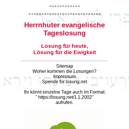
o
o
o
o
o
o
o
o
o
o
o
o
o
o
o
o
o
o
o
o
o
o
o
o
o
o
o
o
o
o
o
o
o
o
o
o
o
o
o
o
Herrnhuter evangelische
Tageslosung
Losung für heute,
Lösung für die Ewigkeit
Sitemap
Woher kommen die Losungen?
Impressum
Spende für losung.net
Ihr könnt einzelne Tage auch im Format:
"
https://losung.net/1.1.2002
"
aufrufen.