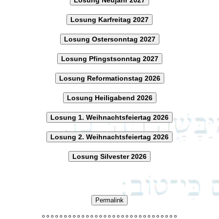
Losung Karfreitag 2027
Losung Ostersonntag 2027
Losung Pfingstsonntag 2027
Losung Reformationstag 2026
Losung Heiligabend 2026
Losung 1. Weihnachtsfeiertag 2026
Losung 2. Weihnachtsfeiertag 2026
Losung Silvester 2026
Permalink
o
o
o
o
o
o
o
o
o
o
o
o
o
o
o
o
o
o
o
o
o
o
o
o
o
o
o
o
o
o
o