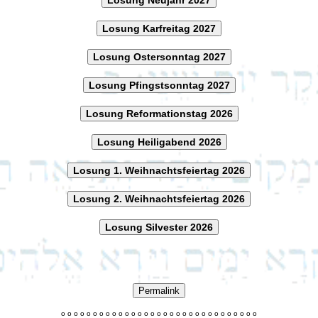
Losung Karfreitag 2027
Losung Ostersonntag 2027
Losung Pfingstsonntag 2027
Losung Reformationstag 2026
Losung Heiligabend 2026
Losung 1. Weihnachtsfeiertag 2026
Losung 2. Weihnachtsfeiertag 2026
Losung Silvester 2026
Permalink
o
o
o
o
o
o
o
o
o
o
o
o
o
o
o
o
o
o
o
o
o
o
o
o
o
o
o
o
o
o
o