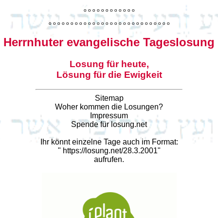
o
o
o
o
o
o
o
o
o
o
o
o
o
o
o
o
o
o
o
o
o
o
o
o
o
o
o
o
o
o
o
o
o
o
o
o
o
o
o
o
Herrnhuter evangelische Tageslosung
Losung für heute,
Lösung für die Ewigkeit
Sitemap
Woher kommen die Losungen?
Impressum
Spende für losung.net
Ihr könnt einzelne Tage auch im Format:
"
https://losung.net/28.3.2001
"
aufrufen.