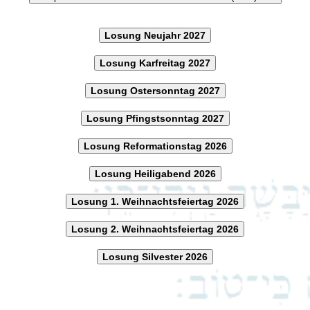
Losung Neujahr 2027
Losung Karfreitag 2027
Losung Ostersonntag 2027
Losung Pfingstsonntag 2027
Losung Reformationstag 2026
Losung Heiligabend 2026
Losung 1. Weihnachtsfeiertag 2026
Losung 2. Weihnachtsfeiertag 2026
Losung Silvester 2026