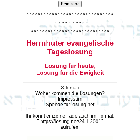
Permalink
o
o
o
o
o
o
o
o
o
o
o
o
o
o
o
o
o
o
o
o
o
o
o
o
o
o
o
o
o
o
o
o
o
o
o
o
o
o
o
o
o
o
o
o
o
o
o
o
o
o
o
o
o
o
o
o
o
o
o
o
o
o
o
o
o
o
o
o
o
o
o
Herrnhuter evangelische
Tageslosung
Losung für heute,
Lösung für die Ewigkeit
Sitemap
Woher kommen die Losungen?
Impressum
Spende für losung.net
Ihr könnt einzelne Tage auch im Format:
"
https://losung.net/24.1.2001
"
aufrufen.